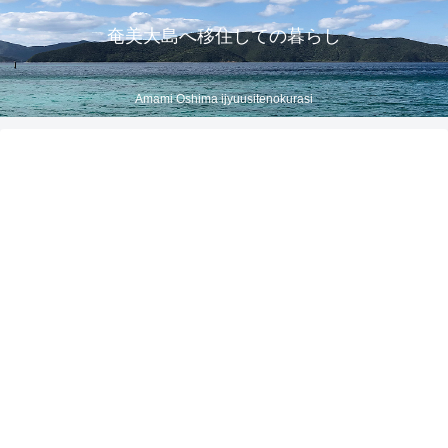
奄美大島へ移住しての暮らし
Amami Oshima ijyuusitenokurasi