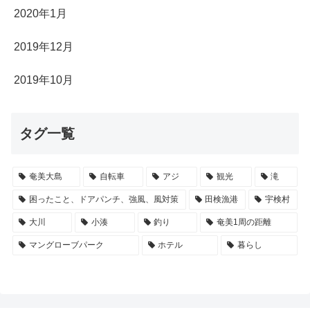
2020年1月
2019年12月
2019年10月
タグ一覧
奄美大島
自転車
アジ
観光
滝
困ったこと、ドアパンチ、強風、風対策
田検漁港
宇検村
大川
小湊
釣り
奄美1周の距離
マングローブパーク
ホテル
暮らし