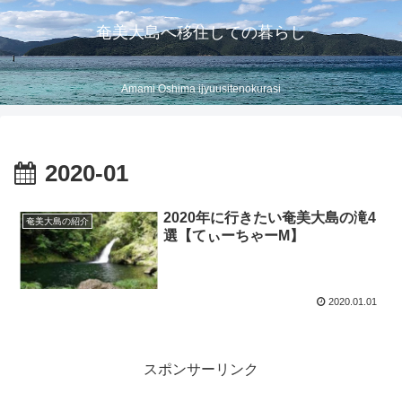
奄美大島へ移住しての暮らし
Amami Oshima ijyuusitenokurasi
2020-01
2020年に行きたい奄美大島の滝4
奄美大島の紹介
選【てぃーちゃーM】
2020.01.01
スポンサーリンク